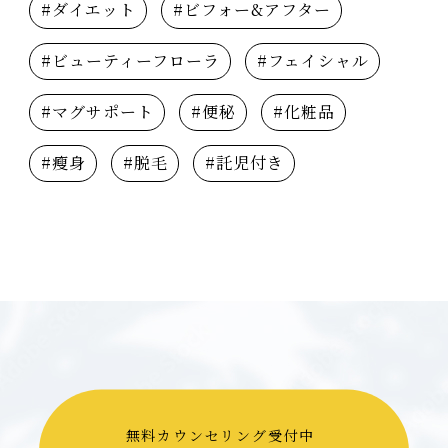
#ダイエット
#ビフォー&アフター
#ビューティーフローラ
#フェイシャル
#マグサポート
#便秘
#化粧品
#瘦身
#脱毛
#託児付き
無料カウンセリング受付中