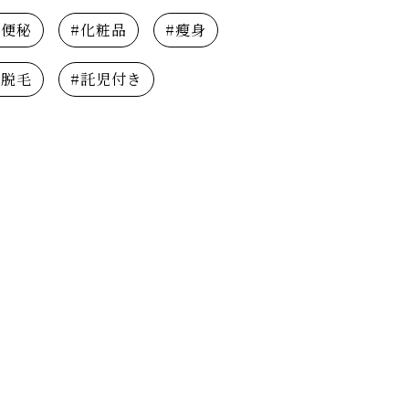
#便秘
#化粧品
#瘦身
#脱毛
#託児付き