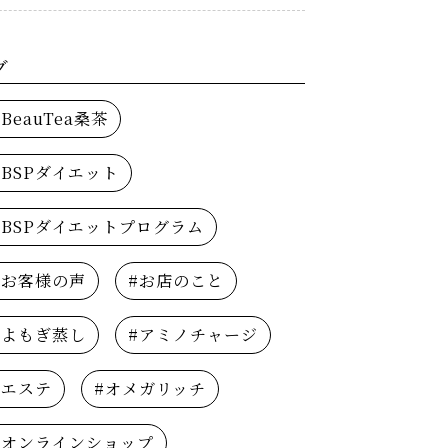
グ
#BeauTea桑茶
#BSPダイエット
#BSPダイエットプログラム
#お客様の声
#お店のこと
#よもぎ蒸し
#アミノチャージ
#エステ
#オメガリッチ
#オンラインショップ