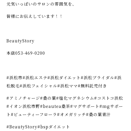
元気いっぱいのサロンの雰囲気を、
皆様にお伝えしています！！
BeautyStory
本店053-469-0200
#浜松市#浜松エステ#浜松ダイエット#浜松ブライダル#浜
松脱毛#浜松フェイシャル#浜松ママ#無料託児付き
#アミノチャージ#桑の葉#塩化マグネシウム#コストコ浜松
#イオン浜松市野#beautea桑茶#マグサポート#mgサポー
ト#ビューティーフローラ#オメガリッチ#桑の葉青汁
#BeautyStory#bspダイエット