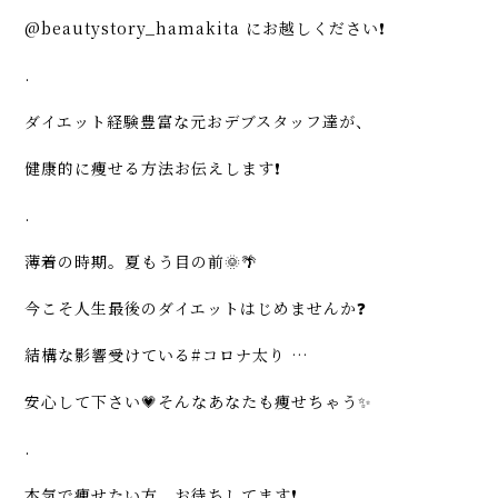
@beautystory_hamakita にお越しください❗️
.
ダイエット経験豊富な元おデブスタッフ達が、
健康的に痩せる方法お伝えします❗️
.
薄着の時期。夏もう目の前🌞🌴
今こそ人生最後のダイエットはじめませんか❓
結構な影響受けている#コロナ太り …
安心して下さい💗そんなあなたも痩せちゃう✨
.
本気で痩せたい方、お待ちしてます❗️