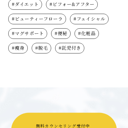
#ダイエット
#ビフォー&アフター
#ビューティーフローラ
#フェイシャル
#マグサポート
#便秘
#化粧品
#瘦身
#脱毛
#託児付き
無料カウンセリング受付中