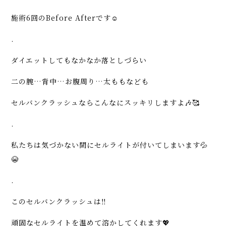
施術6回のBefore Afterです☺️
.
ダイエットしてもなかなか落としづらい
二の腕…背中…お腹周り…太ももなども
セルバンクラッシュならこんなにスッキリしますよ🎶🥰
.
私たちは気づかない間にセルライトが付いてしまいます💦
😭
.
このセルバンクラッシュは‼️
頑固なセルライトを温めて溶かしてくれます💖