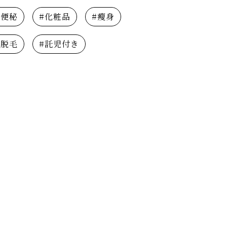
#便秘
#化粧品
#瘦身
#脱毛
#託児付き