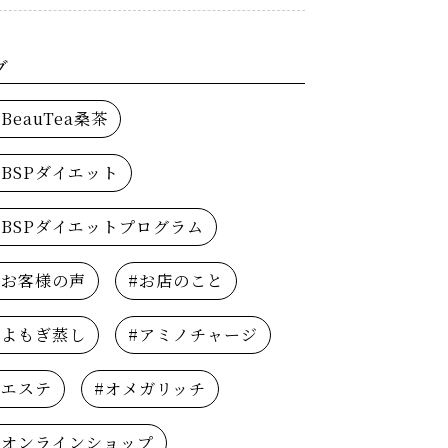
グ
#BeauTea桑茶
#BSPダイエット
#BSPダイエットプログラム
#お客様の声
#お店のこと
#よもぎ蒸し
#アミノチャージ
#エステ
#オメガリッチ
#オンラインショップ