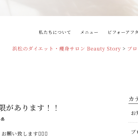
私たちについて
メニュー
ビフォーアフ
浜松のダイエット・痩身サロン Beauty Story
>
ブロ
カ
限があります！！
お
🎍
ブ
お願い致します🙇‍♀️✨