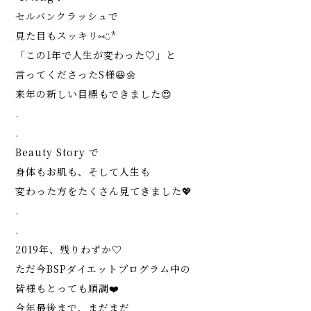
セルバンクラッシュで
見た目もスッキリ⑅︎◡̈︎*
「この1年で人生が変わった♡」と
言ってくださったS様😆🌼
来年の新しい目標もできました😍
.
.
Beauty Story で
身体もお肌も、そして人生も
変わった方をたくさん見てきました💖
.
.
2019年、残りわずか♡
ただ今BSPダイエットプログラム中の
皆様もとっても順調❤️
今年最後まで、まだまだ